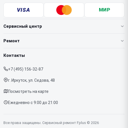
VISA
МИР
Сервисный центр
О нашем сервисе
Ремонт
Гарантия
Ноутбуков
Контакты
Прайс-лист
Телефонов
+7 (495) 156-32-87
Срочный ремонт
Планшетов
г. Иркутск, ул. Седова, 48
Доставка и способы оплаты
МФУ
Посмотреть на карте
Диагностика
Ежедневно с 9:00 до 21:00
Контакты
Все права защищены. Сервисный ремонт Fplus © 2026