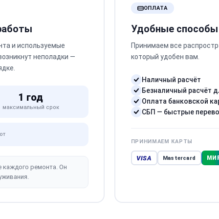
ОПЛАТА
 работы
Удобные способы
нта и используемые
Принимаем все распростр
 возникнут неполадки —
который удобен вам.
ядке.
Наличный расчёт
Безналичный расчёт д
1 год
Оплата банковской ка
максимальный срок
СБП — быстрые перев
от
ПРИНИМАЕМ КАРТЫ
VISA
МИ
Mastercard
е каждого ремонта. Он
уживания.