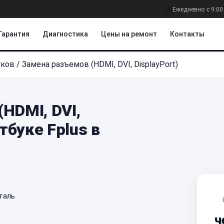
Ежедневно с 9:00
Гарантия
Диагностика
Цены на ремонт
Контакты
уков
/
Замена разъемов (HDMI, DVI, DisplayPort)
HDMI, DVI,
утбуке Fplus в
таль
ч