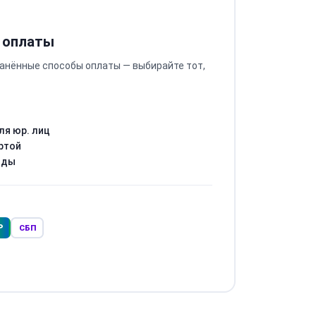
 оплаты
анённые способы оплаты — выбирайте тот,
ля юр. лиц
ртой
оды
Р
СБП