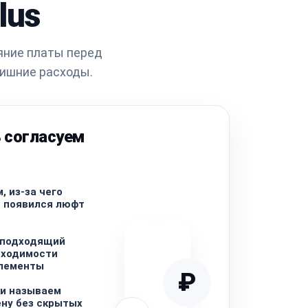
lus
яние платы перед
лишние расходы.
 согласуем
, из-за чего
и появился люфт
 подходящий
бходимости
лементы
₽
ки называем
ну без скрытых