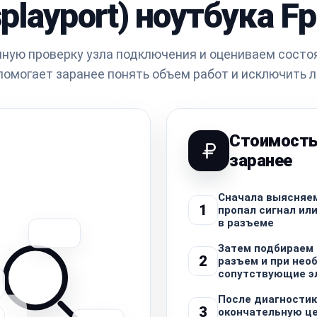
splayport) ноутбука Fp
ную проверку узла подключения и оцениваем состо
помогает заранее понять объем работ и исключить 
Стоимость
заранее
Сначала выясняем
1
пропал сигнал ил
в разъеме
Затем подбираем
2
разъем и при нео
сопутствующие э
После диагности
3
окончательную це