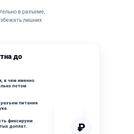
тельно в разъеме,
 избежать лишних
тна до
, в чем именно
олько потом
 разъем питания
ука.
сть фиксируем
₽
ытых доплат.