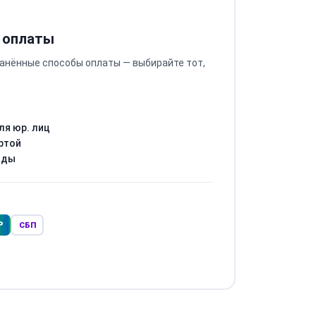
 оплаты
анённые способы оплаты — выбирайте тот,
ля юр. лиц
ртой
оды
Р
СБП