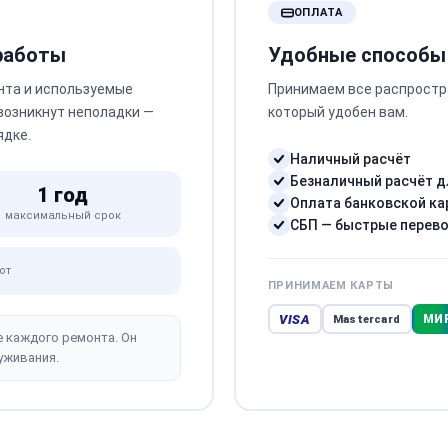
ОПЛАТА
 работы
Удобные способы
нта и используемые
Принимаем все распростр
 возникнут неполадки —
который удобен вам.
ядке.
Наличный расчёт
Безналичный расчёт д
1 год
Оплата банковской ка
максимальный срок
СБП — быстрые перев
от
ПРИНИМАЕМ КАРТЫ
VISA
МИ
Mastercard
е каждого ремонта. Он
уживания.