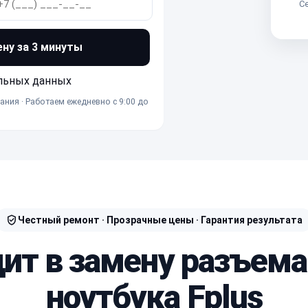
Се
ену за 3 минуты
льных данных
ания · Работаем ежедневно с 9:00 до
Честный ремонт · Прозрачные цены · Гарантия результата
дит в замену разъема
ноутбука Fplus