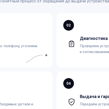
Понятный процесс от обращения до выдачи устройств
02
Диагностика 
по телефону, уточняем
Проверяем устро
и согласовываем
04
Выдача и гар
обходимые детали и
Передаём устро