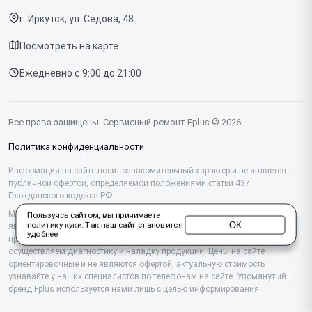
Планшетов
г. Иркутск, ул. Седова, 48
Доставка и способы оплаты
МФУ
Посмотреть на карте
Диагностика
Ежедневно с 9:00 до 21:00
Контакты
Все права защищены. Сервисный ремонт Fplus © 2026
Политика конфиденциальности
Информация на сайте носит ознакомительный характер и не является
публичной офертой, определяемой положениями статьи 437
Гражданского кодекса РФ.
Мы специализируемся на обслуживании и ремонте техники Fplus, но не
Пользуясь сайтом, вы принимаете
ОК
политику куки
. Так наш сайт становится
являемся их официальным представителем. Предоставляем
удобнее
профессиональные услуги после истечения гарантии, а также
осуществляем диагностику и наладку продукции. Цены на сайте
ориентировочные и не являются офертой, актуальную стоимость
узнавайте у наших специалистов по телефонам на сайте. Упомянутый
бренд Fplus используется нами лишь с целью информирования.