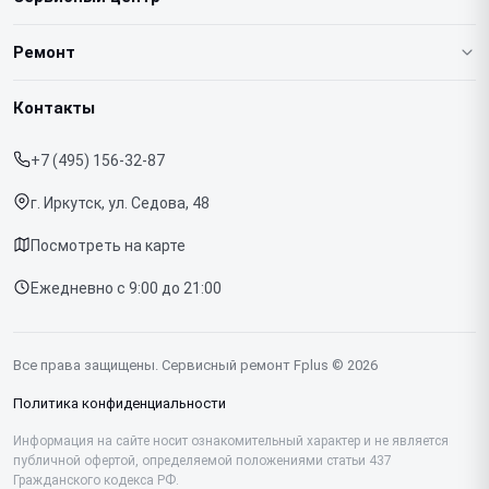
О нашем сервисе
Ремонт
Гарантия
Ноутбуков
Контакты
Прайс-лист
Телефонов
+7 (495) 156-32-87
Срочный ремонт
Планшетов
г. Иркутск, ул. Седова, 48
Доставка и способы оплаты
МФУ
Посмотреть на карте
Диагностика
Ежедневно с 9:00 до 21:00
Контакты
Все права защищены. Сервисный ремонт Fplus © 2026
Политика конфиденциальности
Информация на сайте носит ознакомительный характер и не является
публичной офертой, определяемой положениями статьи 437
Гражданского кодекса РФ.