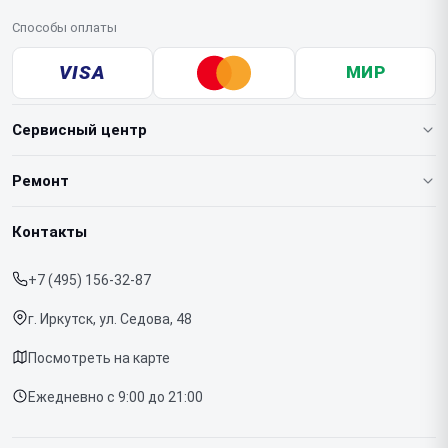
Способы оплаты
VISA
МИР
Сервисный центр
О нашем сервисе
Ремонт
Гарантия
Ноутбуков
Контакты
Прайс-лист
Телефонов
+7 (495) 156-32-87
Срочный ремонт
Планшетов
г. Иркутск, ул. Седова, 48
Доставка и способы оплаты
МФУ
Посмотреть на карте
Диагностика
Ежедневно с 9:00 до 21:00
Контакты