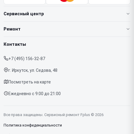
Сервисный центр
О нашем сервисе
Ремонт
Гарантия
Ноутбуков
Контакты
Прайс-лист
Телефонов
+7 (495) 156-32-87
Срочный ремонт
Планшетов
г. Иркутск, ул. Седова, 48
Доставка и способы оплаты
МФУ
Посмотреть на карте
Диагностика
Ежедневно с 9:00 до 21:00
Контакты
Все права защищены. Сервисный ремонт Fplus © 2026
Политика конфиденциальности