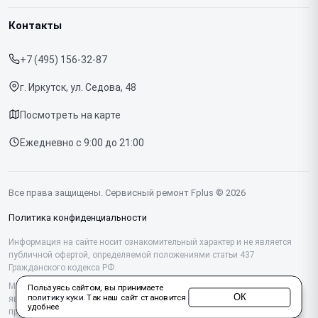
Гарантия
Ноутбуков
Контакты
Прайс-лист
Телефонов
+7 (495) 156-32-87
Срочный ремонт
Планшетов
г. Иркутск, ул. Седова, 48
Доставка и способы оплаты
МФУ
Посмотреть на карте
Диагностика
Ежедневно с 9:00 до 21:00
Контакты
Все права защищены. Сервисный ремонт Fplus © 2026
Политика конфиденциальности
Информация на сайте носит ознакомительный характер и не является
публичной офертой, определяемой положениями статьи 437
Гражданского кодекса РФ.
Мы специализируемся на обслуживании и ремонте техники Fplus, но не
Пользуясь сайтом, вы принимаете
ОК
политику куки
. Так наш сайт становится
являемся их официальным представителем. Предоставляем
удобнее
профессиональные услуги после истечения гарантии, а также