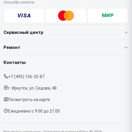
Способы оплаты
VISA
МИР
Сервисный центр
О нашем сервисе
Ремонт
Гарантия
Ноутбуков
Контакты
Прайс-лист
Телефонов
+7 (495) 156-32-87
Срочный ремонт
Планшетов
г. Иркутск, ул. Седова, 48
Доставка и способы оплаты
МФУ
Посмотреть на карте
Диагностика
Ежедневно с 9:00 до 21:00
Контакты
Все права защищены. Сервисный ремонт Fplus © 2026